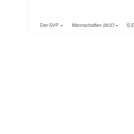
Philippsburg e.V.
1909
Der SVP
Mannschaften 26/27
S.E