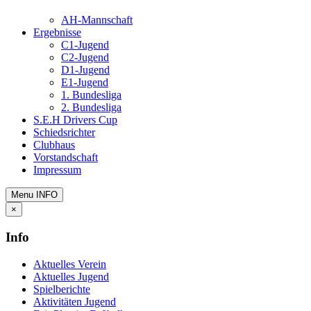
AH-Mannschaft
Ergebnisse
C1-Jugend
C2-Jugend
D1-Jugend
E1-Jugend
1. Bundesliga
2. Bundesliga
S.E.H Drivers Cup
Schiedsrichter
Clubhaus
Vorstandschaft
Impressum
Menu
INFO
×
Info
Aktuelles Verein
Aktuelles Jugend
Spielberichte
Aktivitäten Jugend