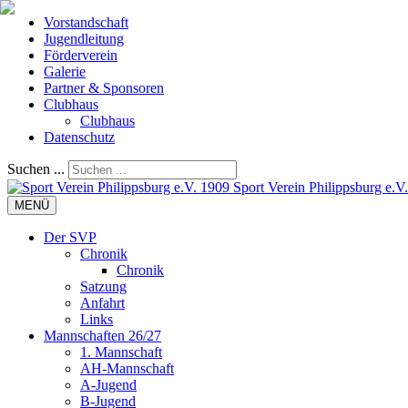
Vorstandschaft
Jugendleitung
Förderverein
Galerie
Partner & Sponsoren
Clubhaus
Clubhaus
Datenschutz
Suchen ...
Sport Verein Philippsburg e.V
MENÜ
Der SVP
Chronik
Chronik
Satzung
Anfahrt
Links
Mannschaften 26/27
1. Mannschaft
AH-Mannschaft
A-Jugend
B-Jugend