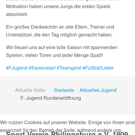
Motivation haben unsere Jungs die ersten Spiele
absolviert.
Ein großes Dankeschön an alle Eltern, Trainer und
Unterstützer, die den Tag möglich gemacht haben.
Wir freuen uns auf eine tolle Saison mit spannenden
Spielen, vielen Toren und jeder Menge Spaß!
#FJugend
#Saisonstart
#Teamgeist
#FußballLiebe
Aktuelle Seite:
Startseite
Aktuelles Jugend
F- Jugend Rundeneröffnung
Wir nutzen Cookies auf unserer Website. Einige von ihnen sind
essenziell für den Betrieb der Seite, während andere uns
Sport Verein Philippsburg e.V. 1909