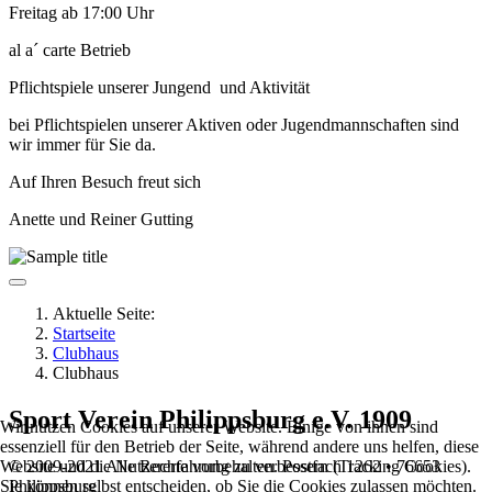
Freitag ab 17:00 Uhr
al a´ carte Betrieb
Pflichtspiele unserer Jungend und Aktivität
bei Pflichtspielen unserer Aktiven oder Jugendmannschaften sind
wir immer für Sie da.
Auf Ihren Besuch freut sich
Anette
und Reiner Gutting
Aktuelle Seite:
Startseite
Clubhaus
Clubhaus
Sport Verein Philippsburg e.V. 1909
Wir nutzen Cookies auf unserer Website. Einige von ihnen sind
essenziell für den Betrieb der Seite, während andere uns helfen, diese
Website und die Nutzererfahrung zu verbessern (Tracking Cookies).
© 2009-2021 Alle Rechte vorbehalten. Postfach 1262 • 76653
Sie können selbst entscheiden, ob Sie die Cookies zulassen möchten.
Philippsburg