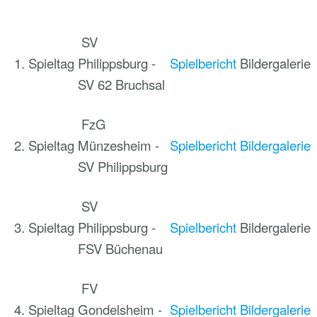
SV
1. Spieltag
Philippsburg -
Spielbericht
Bildergalerie
SV 62 Bruchsal
FzG
2. Spieltag
Münzesheim -
Spielbericht
Bildergalerie
SV Philippsburg
SV
3. Spieltag
Philippsburg -
Spielbericht
Bildergalerie
FSV Büchenau
FV
4. Spieltag
Gondelsheim -
Spielbericht
Bildergalerie