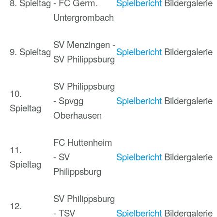
8. Spieltag
- FC Germ.
Spielbericht
Bildergalerie
Untergrombach
SV Menzingen -
9. Spieltag
Spielbericht
Bildergalerie
SV Philippsburg
SV Philippsburg
10.
- Spvgg
Spielbericht
Bildergalerie
Spieltag
Oberhausen
FC Huttenheim
11.
- SV
Spielbericht
Bildergalerie
Spieltag
Philippsburg
SV Philippsburg
12.
- TSV
Spielbericht
Bildergalerie