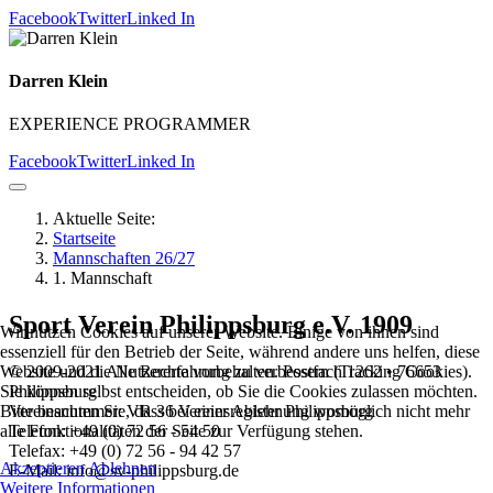
Facebook
Twitter
Linked In
Darren Klein
EXPERIENCE PROGRAMMER
Facebook
Twitter
Linked In
Aktuelle Seite:
Startseite
Mannschaften 26/27
1. Mannschaft
Sport Verein Philippsburg e.V. 1909
Wir nutzen Cookies auf unserer Website. Einige von ihnen sind
essenziell für den Betrieb der Seite, während andere uns helfen, diese
Website und die Nutzererfahrung zu verbessern (Tracking Cookies).
© 2009-2021 Alle Rechte vorbehalten. Postfach 1262 • 76653
Sie können selbst entscheiden, ob Sie die Cookies zulassen möchten.
Philippsburg
Bitte beachten Sie, dass bei einer Ablehnung womöglich nicht mehr
Vereinsnummer: VR 36 Vereinsregister Philippsburg
alle Funktionalitäten der Seite zur Verfügung stehen.
Telefon: +49 (0) 72 56 - 54 50
Telefax: +49 (0) 72 56 - 94 42 57
Akzeptieren
Ablehnen
E-Mail: info@sv-philippsburg.de
Weitere Informationen