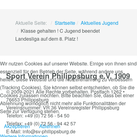
Aktuelle Seite:
Startseite
Aktuelles Jugend
Klasse gehalten ! C Jugend beendet
Landesliga auf dem 8. Platz !
Wir nutzen Cookies auf unserer Website. Einige von ihnen sind
essenziell für den Betrieb der Seite, während andere uns
Sport Verein Philippsburg e.V. 1909
helfen, diese Website und die Nutzererfahrung zu verbessern
(Tracking Cookies). Sie können selbst entscheiden, ob Sie die
© 2009-2021 Alle Rechte vorbehalten. Postfach 1262 •
Cookies zulassen möchten. Bitte beachten Sie, dass bei einer
76653 Philippsburg
Ablehnung womöglich nicht mehr alle Funktionalitäten der
Vereinsnummer: VR 36 Vereinsregister Philippsburg
Seite zur Verfügung stehen.
Telefon: +49 (0) 72 56 - 54 50
Telefax: +49 (0) 72 56 - 94 42 57
Akzeptieren
Ablehnen
E-Mail: info@sv-philippsburg.de
Weitere Informationen