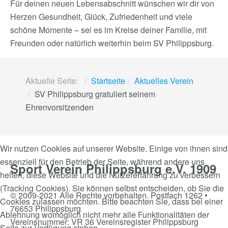
Für deinen neuen Lebensabschnitt wünschen wir dir von
Herzen Gesundheit, Glück, Zufriedenheit und viele
schöne Momente – sei es im Kreise deiner Familie, mit
Freunden oder natürlich weiterhin beim SV Philippsburg.
Aktuelle Seite:
Startseite
Aktuelles Verein
SV Philippsburg gratuliert seinem
Ehrenvorsitzenden
Wir nutzen Cookies auf unserer Website. Einige von ihnen sind
essenziell für den Betrieb der Seite, während andere uns
Sport Verein Philippsburg e.V. 1909
helfen, diese Website und die Nutzererfahrung zu verbessern
(Tracking Cookies). Sie können selbst entscheiden, ob Sie die
© 2009-2021 Alle Rechte vorbehalten. Postfach 1262 •
Cookies zulassen möchten. Bitte beachten Sie, dass bei einer
76653 Philippsburg
Ablehnung womöglich nicht mehr alle Funktionalitäten der
Vereinsnummer: VR 36 Vereinsregister Philippsburg
Seite zur Verfügung stehen.