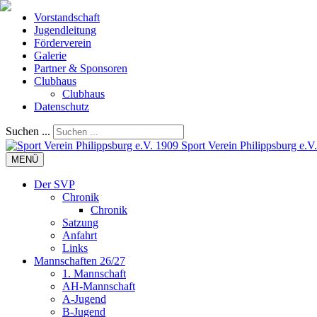
Vorstandschaft
Jugendleitung
Förderverein
Galerie
Partner & Sponsoren
Clubhaus
Clubhaus
Datenschutz
Suchen ...
Sport Verein Philippsburg e.V
MENÜ
Der SVP
Chronik
Chronik
Satzung
Anfahrt
Links
Mannschaften 26/27
1. Mannschaft
AH-Mannschaft
A-Jugend
B-Jugend