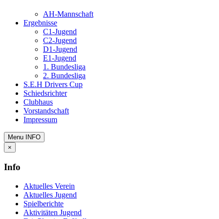
AH-Mannschaft
Ergebnisse
C1-Jugend
C2-Jugend
D1-Jugend
E1-Jugend
1. Bundesliga
2. Bundesliga
S.E.H Drivers Cup
Schiedsrichter
Clubhaus
Vorstandschaft
Impressum
Menu
INFO
×
Info
Aktuelles Verein
Aktuelles Jugend
Spielberichte
Aktivitäten Jugend