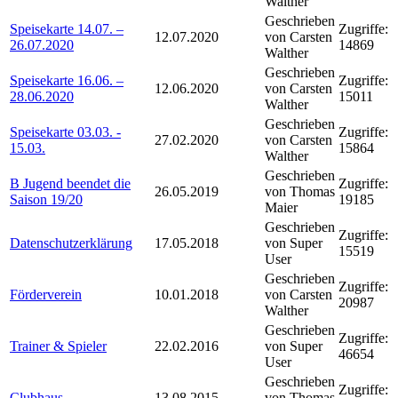
Walther
Geschrieben
Speisekarte 14.07. –
Zugriffe:
12.07.2020
von Carsten
26.07.2020
14869
Walther
Geschrieben
Speisekarte 16.06. –
Zugriffe:
12.06.2020
von Carsten
28.06.2020
15011
Walther
Geschrieben
Speisekarte 03.03. -
Zugriffe:
27.02.2020
von Carsten
15.03.
15864
Walther
Geschrieben
B Jugend beendet die
Zugriffe:
26.05.2019
von Thomas
Saison 19/20
19185
Maier
Geschrieben
Zugriffe:
Datenschutzerklärung
17.05.2018
von Super
15519
User
Geschrieben
Zugriffe:
Förderverein
10.01.2018
von Carsten
20987
Walther
Geschrieben
Zugriffe:
Trainer & Spieler
22.02.2016
von Super
46654
User
Geschrieben
Zugriffe:
Clubhaus
13.08.2015
von Thomas