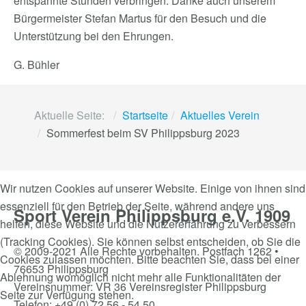
entspannte Stunden verbringen. Danke auch unserem
Bürgermeister Stefan Martus für den Besuch und die
Unterstützung bei den Ehrungen.
G. Bühler
Aktuelle Seite:
Startseite
Aktuelles Verein
Sommerfest beim SV Philippsburg 2023
Wir nutzen Cookies auf unserer Website. Einige von ihnen sind
essenziell für den Betrieb der Seite, während andere uns
Sport Verein Philippsburg e.V. 1909
helfen, diese Website und die Nutzererfahrung zu verbessern
(Tracking Cookies). Sie können selbst entscheiden, ob Sie die
© 2009-2021 Alle Rechte vorbehalten. Postfach 1262 •
Cookies zulassen möchten. Bitte beachten Sie, dass bei einer
76653 Philippsburg
Ablehnung womöglich nicht mehr alle Funktionalitäten der
Vereinsnummer: VR 36 Vereinsregister Philippsburg
Seite zur Verfügung stehen.
Telefon: +49 (0) 72 56 - 54 50